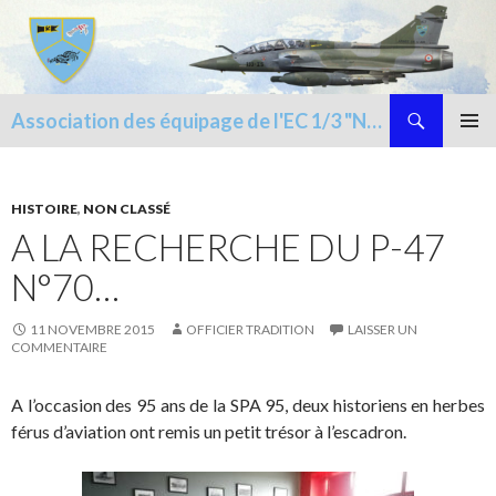
Recherche
Association des équipage de l'EC 1/3 "NAVARRE"
ALLER
MENU
AU
PRINCI
CONTENU
HISTOIRE
,
NON CLASSÉ
A LA RECHERCHE DU P-47
N°70…
11 NOVEMBRE 2015
OFFICIER TRADITION
LAISSER UN
COMMENTAIRE
A l’occasion des 95 ans de la SPA 95, deux historiens en herbes
férus d’aviation ont remis un petit trésor à l’escadron.