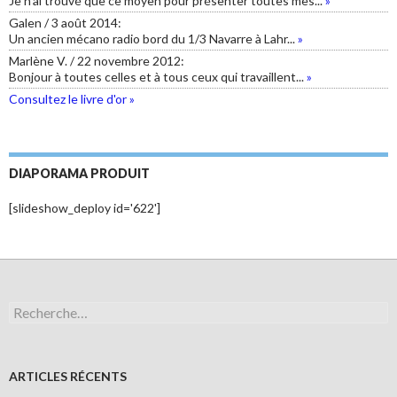
Je n'ai trouvé que ce moyen pour présenter toutes mes...
»
Galen
/
3 août 2014
:
Un ancien mécano radio bord du 1/3 Navarre à Lahr...
»
Marlène V.
/
22 novembre 2012
:
Bonjour à toutes celles et à tous ceux qui travaillent...
»
Consultez le livre d'or »
DIAPORAMA PRODUIT
[slideshow_deploy id='622']
R
e
c
h
e
ARTICLES RÉCENTS
r